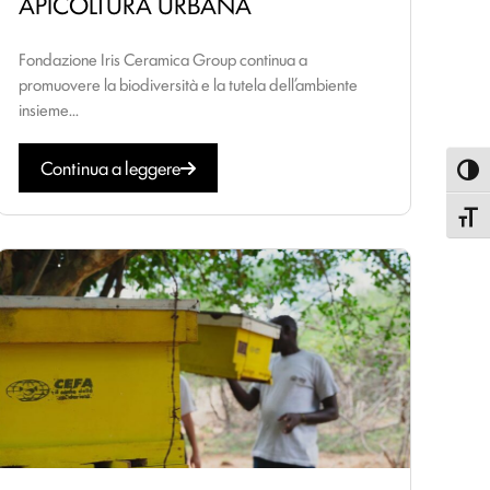
APICOLTURA URBANA
Fondazione Iris Ceramica Group continua a
promuovere la biodiversità e la tutela dell’ambiente
insieme...
Continua a leggere
Attiva
Attiva