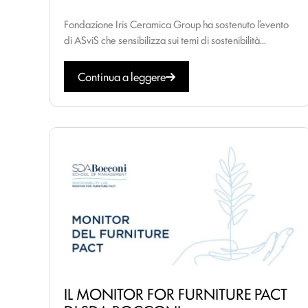
Fondazione Iris Ceramica Group ha sostenuto l’evento
di ASviS che sensibilizza sui temi di sostenibilità...
Continua a leggere
IL MONITOR FOR FURNITURE PACT