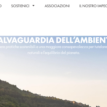
O
SOSTIENICI
ASSOCIAZIONI
IL NOSTRO IMP
ALVAGUARDIA DELL’AMBIEN
e pratiche sostenibili e una maggiore consapevolezza per tutelare 
naturali e l’equilibrio del pianeta.