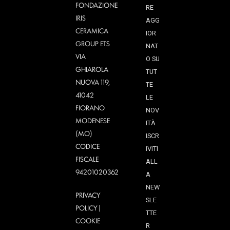
FONDAZIONE
RE
IRIS
AGG
CERAMICA
IOR
GROUP ETS
NAT
VIA
O SU
GHIAROLA
TUT
NUOVA 119,
TE
41042
LE
FIORANO
NOV
MODENESE
ITÀ
(MO)
ISCR
CODICE
IVITI
FISCALE
ALL
94201020362
A
NEW
PRIVACY
SLE
POLICY
|
TTE
COOKIE
R