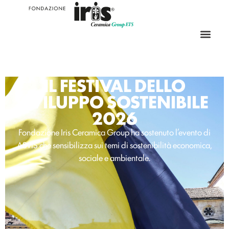
IL FESTIVAL DELLO
SVILUPPO SOSTENIBILE
2026
Fondazione Iris Ceramica Group ha sostenuto l’evento di
ASviS che sensibilizza sui temi di sostenibilità economica,
sociale e ambientale.