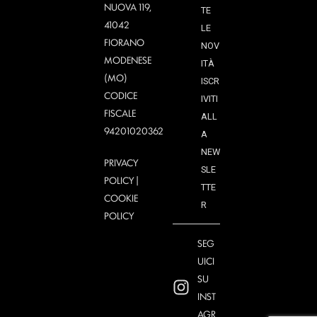
NUOVA 119,
TE
41042
LE
FIORANO
NOV
MODENESE
ITÀ
(MO)
ISCR
CODICE
IVITI
FISCALE
ALL
94201020362
A
NEW
PRIVACY
SLE
POLICY
|
TTE
COOKIE
R
POLICY
SEG
UICI
SU
INST
AGR