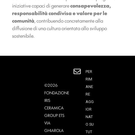
iniziative capaci di generare
consapevolezza,
responsabilità condivisa e valore per le
comunità
, contribuendo concretamente alla
diffusione di una cultura orientata allo sviluppo
sostenibile.
PER
RIM
©2026
ANE
FONDAZIONE
RE
IRIS
AGG
CERAMICA
IOR
GROUP ETS
NAT
VIA
O SU
GHIAROLA
TUT