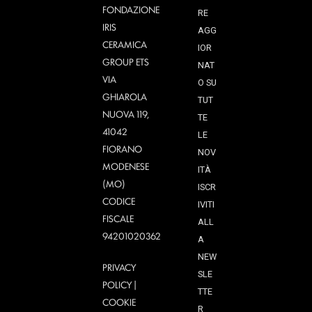
FONDAZIONE
RE
IRIS
AGG
CERAMICA
IOR
GROUP ETS
NAT
VIA
O SU
GHIAROLA
TUT
NUOVA 119,
TE
41042
LE
FIORANO
NOV
MODENESE
ITÀ
(MO)
ISCR
CODICE
IVITI
FISCALE
ALL
94201020362
A
NEW
PRIVACY
SLE
POLICY
|
TTE
COOKIE
R