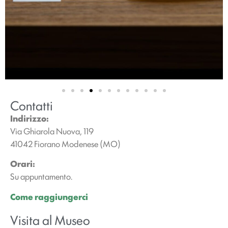
Contatti
Indirizzo:
Via Ghiarola Nuova, 119
41042 Fiorano Modenese (MO)
Orari:
Su appuntamento.
Come raggiungerci
Visita al Museo