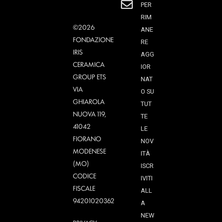
PER
RIM
©2026
ANE
FONDAZIONE
RE
IRIS
AGG
CERAMICA
IOR
GROUP ETS
NAT
VIA
O SU
GHIAROLA
TUT
NUOVA 119,
TE
41042
LE
FIORANO
NOV
MODENESE
ITÀ
(MO)
ISCR
CODICE
IVITI
FISCALE
ALL
94201020362
A
NEW