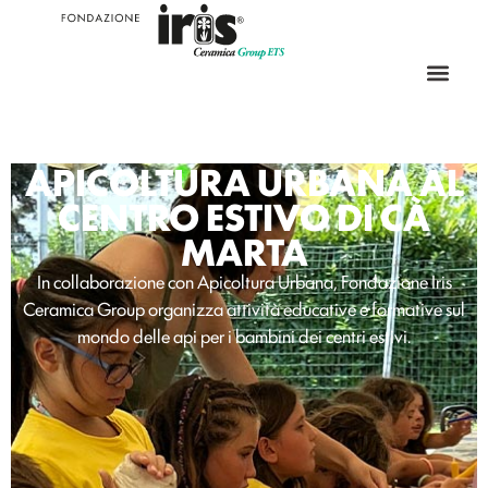
APICOLTURA URBANA AL
CENTRO ESTIVO DI CÀ
MARTA
In collaborazione con Apicoltura Urbana, Fondazione Iris
Ceramica Group organizza attività educative e formative sul
mondo delle api per i bambini dei centri estivi.