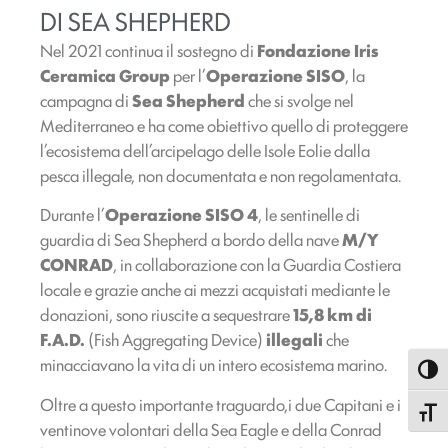
DI SEA SHEPHERD
Nel 2021 continua il sostegno di
Fondazione Iris
Ceramica Group
per l’
Operazione SISO
, la
campagna di
Sea Shepherd
che si svolge nel
Mediterraneo e ha come obiettivo quello di proteggere
l’ecosistema dell’arcipelago delle Isole Eolie dalla
pesca illegale, non documentata e non regolamentata.
Durante l’
Operazione SISO 4
, le sentinelle di
guardia di Sea Shepherd a bordo della nave
M/Y
CONRAD
, in collaborazione con la Guardia Costiera
locale e grazie anche ai mezzi acquistati mediante le
donazioni, sono riuscite a sequestrare
15,8 km di
F.A.D.
(Fish Aggregating Device)
illegali
che
minacciavano la vita di un intero ecosistema marino.
Attiva
Oltre a questo importante traguardo,i due Capitani e i
Attiva
ventinove volontari della Sea Eagle e della Conrad