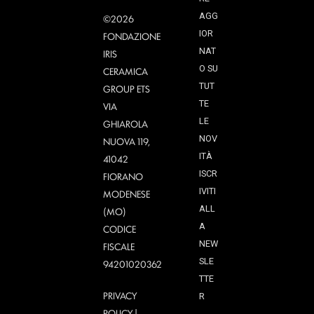
AGG
©2026
IOR
FONDAZIONE
NAT
IRIS
O SU
CERAMICA
TUT
GROUP ETS
TE
VIA
LE
GHIAROLA
NOV
NUOVA 119,
ITÀ
41042
ISCR
FIORANO
IVITI
MODENESE
ALL
(MO)
A
CODICE
NEW
FISCALE
SLE
94201020362
TTE
PRIVACY
R
POLICY
|