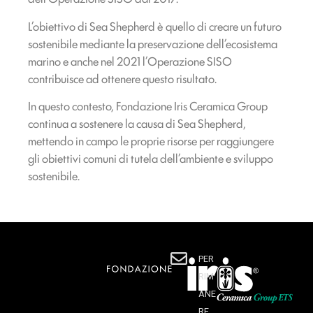
L’obiettivo di Sea Shepherd è quello di creare un futuro
sostenibile mediante la preservazione dell’ecosistema
marino e anche nel 2021 l’Operazione SISO
contribuisce ad ottenere questo risultato.
In questo contesto, Fondazione Iris Ceramica Group
continua a sostenere la causa di Sea Shepherd,
mettendo in campo le proprie risorse per raggiungere
gli obiettivi comuni di tutela dell’ambiente e sviluppo
sostenibile.
PER
RIM
ANE
RE