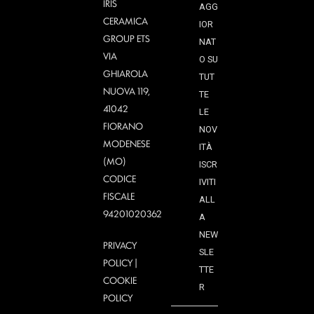
IRIS
AGG
CERAMICA
IOR
GROUP ETS
NAT
VIA
O SU
GHIAROLA
TUT
NUOVA 119,
TE
41042
LE
FIORANO
NOV
MODENESE
ITÀ
(MO)
ISCR
CODICE
IVITI
FISCALE
ALL
94201020362
A
NEW
PRIVACY
SLE
POLICY
|
TTE
COOKIE
R
POLICY