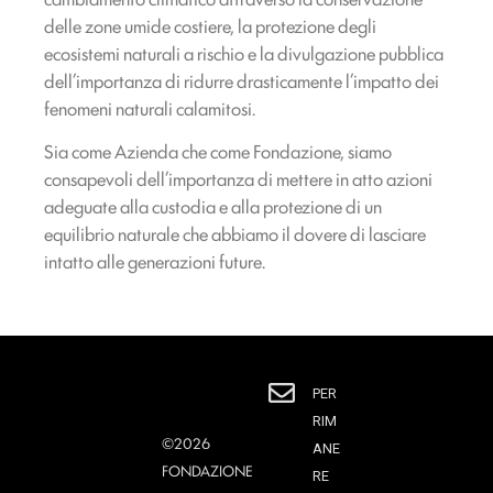
delle zone umide costiere, la protezione degli
ecosistemi naturali a rischio e la divulgazione pubblica
dell’importanza di ridurre drasticamente l’impatto dei
fenomeni naturali calamitosi.
Sia come Azienda che come Fondazione, siamo
consapevoli dell’importanza di mettere in atto azioni
adeguate alla custodia e alla protezione di un
equilibrio naturale che abbiamo il dovere di lasciare
intatto alle generazioni future.
PER
RIM
©2026
ANE
FONDAZIONE
RE