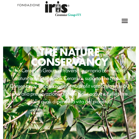
THE NATURE
CONSERVANCY
Iris Ceramica Group, attraverso la propria controllata
statunitense Stonepeak Ceramics, suporta The Nature
Conservancy, organizzazione no profit votata da oltre 60
anni alla preservazione globale delle acque e delle terre
dalle quali dipende la vita del pianeta.