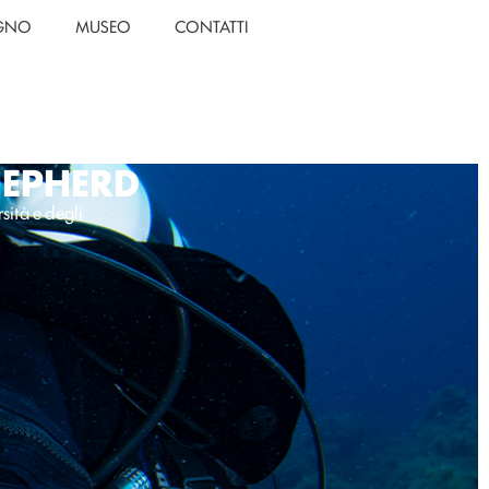
EGNO
MUSEO
CONTATTI
HEPHERD
sità e degli