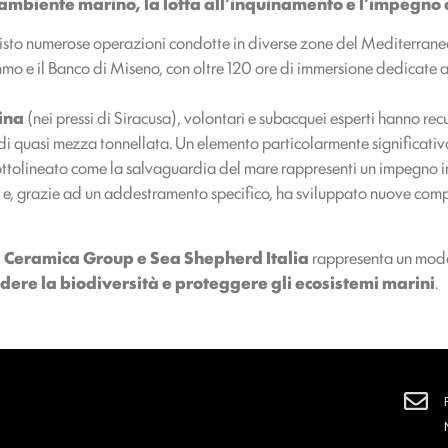
l’ambiente marino, la lotta all’inquinamento e l’impegno 
isto numerose operazioni condotte in diverse zone del Mediterraneo,
o e il Banco di Miseno, con oltre 120 ore di immersione dedicate al 
ina
(nei pressi di Siracusa), volontari e subacquei esperti hanno re
 quasi mezza tonnellata. Un elemento particolarmente significativo
ottolineato come la salvaguardia del mare rappresenti un impegno inclu
 e, grazie ad un addestramento specifico, ha sviluppato nuove comp
s Ceramica Group e Sea Shepherd Italia
rappresenta un modell
dere la biodiversità e proteggere gli ecosistemi marini
.