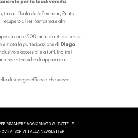
concreto per la biodiversità
.
 tra cui l’Isola delle Femmine, Punta
recupero di reti fantasma e altri
cuperato circa 500 metri di reti da pesca
 è stata la partecipazione di
Diego
sivo e accessibile a tutti. Inoltre il
etenze e tecniche di approccio e
o di sinergia efficace, che unisce
PER RIMANERE AGGIORNATO SU TUTTE LE
NOVITÀ ISCRIVITI ALLA NEWSLETTER