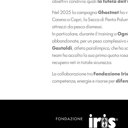
obiettivi condivisi quali
la tutela del
Nel 2025 la campagna
Ghostnet
ha v
Carena a Capri, la Secca di Penta Palumm
attrezzi da pesca dismessi.
In particolare, durante il training a
Ogn
abbandonate, per un peso complessivo di
Gastaldi
, atleta paralimpico, che ha s
team ha accolto la sua prima quota rosa
recupero reti in totale sicurezza.
La collaborazione tra
Fondazione Iri
competenze, energie e risorse per
difen