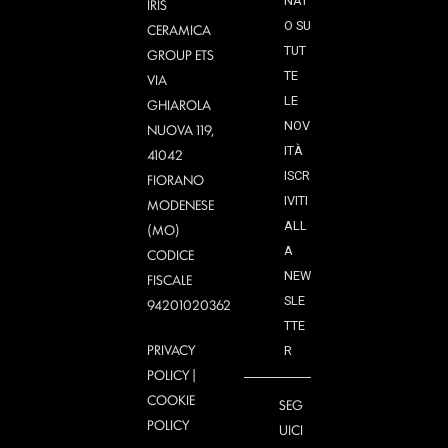
NAT
IRIS
O SU
CERAMICA
TUT
GROUP ETS
TE
VIA
LE
GHIAROLA
NOV
NUOVA 119,
ITÀ
41042
ISCR
FIORANO
IVITI
MODENESE
ALL
(MO)
A
CODICE
NEW
FISCALE
SLE
94201020362
TTE
PRIVACY
R
POLICY
|
COOKIE
SEG
POLICY
UICI