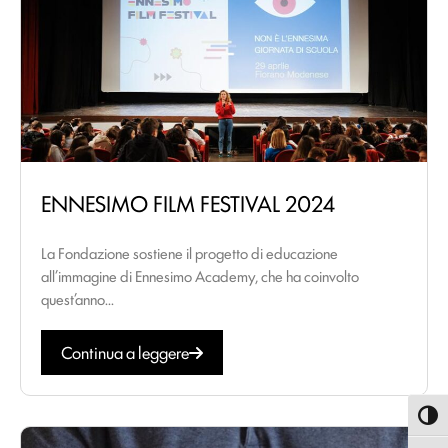
ENNESIMO FILM FESTIVAL 2024
La Fondazione sostiene il progetto di educazione
all’immagine di Ennesimo Academy, che ha coinvolto
quest’anno...
Continua a leggere
Attiva