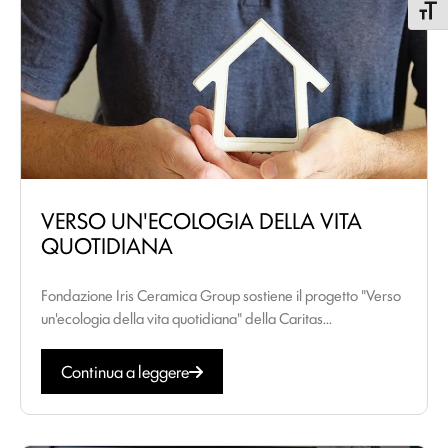
Attiva
VERSO UN'ECOLOGIA DELLA VITA
QUOTIDIANA
Fondazione Iris Ceramica Group sostiene il progetto "Verso
un'ecologia della vita quotidiana" della Caritas...
Continua a leggere