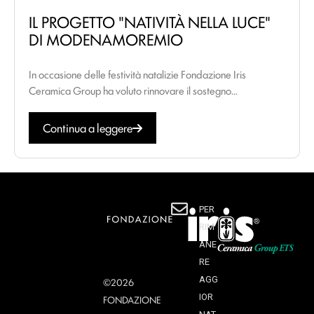
IL PROGETTO "NATIVITÀ NELLA LUCE"
DI MODENAMOREMIO
In occasione delle festività natalizie Fondazione Iris
Ceramica Group ha voluto rinnovare il sostegno...
Continua a leggere
PER
RIM
ANE
RE
AGG
©2026
IOR
FONDAZIONE