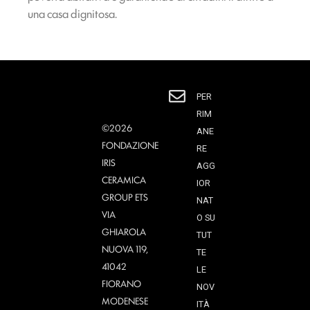
una casa dignitosa.
PER
RIM
©2026
ANE
FONDAZIONE
RE
IRIS
AGG
CERAMICA
IOR
GROUP ETS
NAT
VIA
O SU
GHIAROLA
TUT
NUOVA 119,
TE
41042
LE
FIORANO
NOV
MODENESE
ITÀ