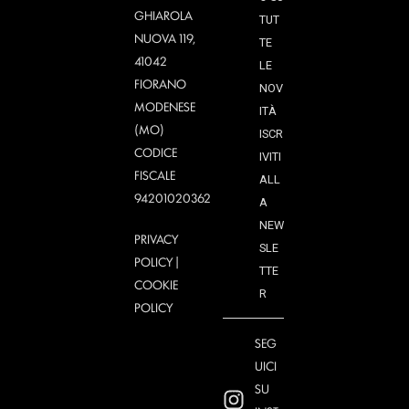
GHIAROLA
TUT
NUOVA 119,
TE
41042
LE
FIORANO
NOV
MODENESE
ITÀ
(MO)
ISCR
CODICE
IVITI
FISCALE
ALL
94201020362
A
NEW
PRIVACY
SLE
POLICY
|
TTE
COOKIE
R
POLICY
SEG
UICI
SU