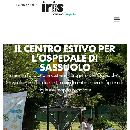
IL CENTRO ESTIVO PER
L’OSPEDALE DI
SASSUOLO
La nostra Fondazione sostiene il progetto dell’Ospedale di
Sassuolo che offre due settimane di centro estivo ai figli e alle
figlie del proprio personale.