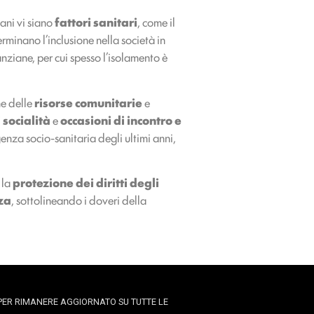
ani vi siano
fattori sanitari
, come il
erminano l’inclusione nella società in
nziane, per cui spesso l’isolamento è
ne delle
risorse comunitarie
e
i socialità
e
occasioni di incontro e
enza socio-sanitaria degli ultimi anni,
 la
protezione dei diritti degli
za
, sottolineando i doveri della
PER RIMANERE AGGIORNATO SU TUTTE LE