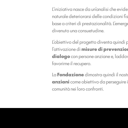
L’iniziativa nasce da un’analisi che evi
naturale deteriorarsi delle condizioni fi
base a criteri di prestazionalità. L’eme
divenuto una consuetudine.
L’obiettivo del progetto diventa quindi 
l’attivazione di
misure di prevenzio
dialogo
con persone anziane e, laddove
favorirne il recupero.
La
Fondazione
dimostra quindi il nos
anziani
come obiettivo da perseguire in
comunità nei loro confronti.