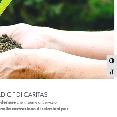
Attiva
Attiva
ICI” DI CARITAS
Modenese
che, insieme al Servizio
nella costruzione di relazioni per