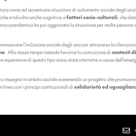
denzia come ad accentuare situazioni di isolamento sociale degli anzi
siche e talvolta anche cognitive, e
fattori socio-culturali
, che det
rgenza pandemica ha poi aggravato la situazione per molte persone a
promuovere l’inclusione sociale degli anziani attraverso la rilevazio
ne
. Allo stesso tempo intende favorire la costruzione di
contesti d
 esperienze di questo tipo siano state interrotte a causa dell’emerg
tro impegno in ambito sociale sostenendo un progetto che promuove
 linea con i principi costituzionali di
solidarietà ed uguaglian