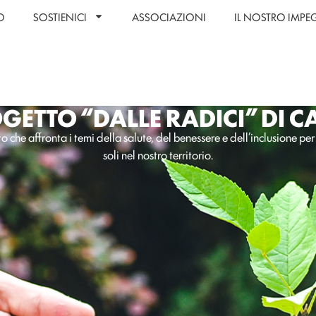
O
SOSTIENICI
ASSOCIAZIONI
IL NOSTRO IMP
OGETTO “DALLE RADICI” DI C
 che affronta i temi della salute, del benessere e dell’inclusione per
soli nel nostro territorio.