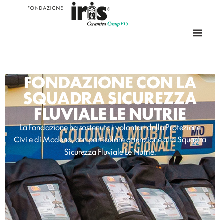
FONDAZIONE CON LA
SQUADRA SICUREZZA
FLUVIALE LE NUTRIE
La Fondazione ha sostenuto i volontari della Protezione
Civile di Modena, con particolare attenzione alla Squadra
Sicurezza Fluviale Le Nutrie.