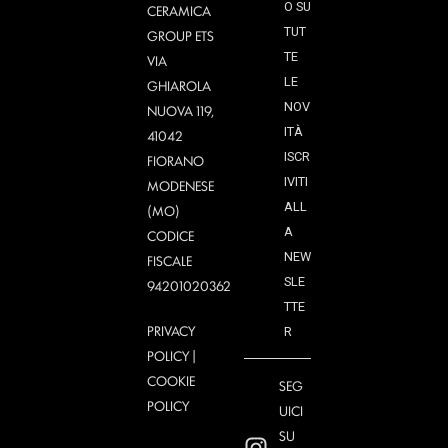
O SU
CERAMICA
TUT
GROUP ETS
TE
VIA
LE
GHIAROLA
NOV
NUOVA 119,
ITÀ
41042
ISCR
FIORANO
IVITI
MODENESE
ALL
(MO)
A
CODICE
NEW
FISCALE
SLE
94201020362
TTE
PRIVACY
R
POLICY
|
COOKIE
SEG
POLICY
UICI
SU