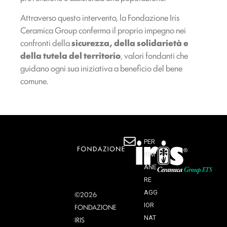
Attraverso questo intervento, la Fondazione Iris
Ceramica Group conferma il proprio impegno nei
confronti della
sicurezza, della solidarietà e
della tutela del territorio
, valori fondanti che
guidano ogni sua iniziativa a beneficio del bene
comune.
PER
RIM
ANE
RE
AGG
©2026
IOR
FONDAZIONE
NAT
IRIS