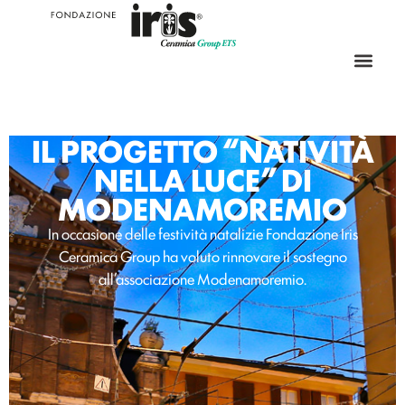
IL PROGETTO “NATIVITÀ
NELLA LUCE” DI
MODENAMOREMIO
In occasione delle festività natalizie Fondazione Iris
Ceramica Group ha voluto rinnovare il sostegno
all’associazione Modenamoremio.