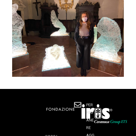
PER
RIM
ANE
RE
AGG