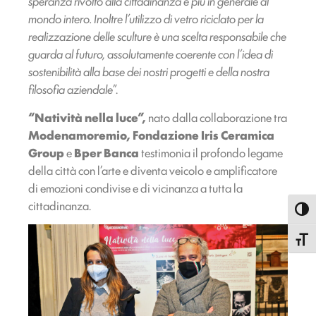
speranza rivolto alla cittadinanza e più in generale al
mondo intero. Inoltre l’utilizzo di vetro riciclato per la
realizzazione delle sculture è una scelta responsabile che
guarda al futuro, assolutamente coerente con l’idea di
sostenibilità alla base dei nostri progetti e della nostra
filosofia aziendale
”.
“Natività nella luce”,
nato dalla collaborazione tra
Modenamoremio, Fondazione Iris Ceramica
Group
e
Bper Banca
testimonia il profondo legame
della città con l’arte e diventa veicolo e amplificatore
di emozioni condivise e di vicinanza a tutta la
cittadinanza.
Attiva
Attiva