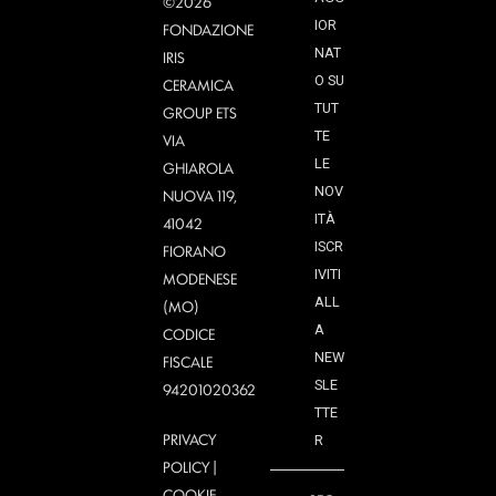
©2026
IOR
FONDAZIONE
NAT
IRIS
O SU
CERAMICA
TUT
GROUP ETS
TE
VIA
LE
GHIAROLA
NOV
NUOVA 119,
ITÀ
41042
ISCR
FIORANO
IVITI
MODENESE
ALL
(MO)
A
CODICE
NEW
FISCALE
SLE
94201020362
TTE
PRIVACY
R
POLICY
|
COOKIE