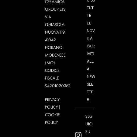
O SU
CERAMICA
TUT
GROUP ETS
TE
VIA
LE
GHIAROLA
NOV
NUOVA 119,
ITÀ
41042
ISCR
FIORANO
IVITI
MODENESE
ALL
(MO)
A
CODICE
NEW
FISCALE
SLE
94201020362
TTE
PRIVACY
R
POLICY
|
COOKIE
SEG
POLICY
UICI
SU