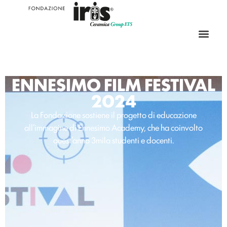
ENNESIMO FILM FESTIVAL
2024
La Fondazione sostiene il progetto di educazione
all’immagine di Ennesimo Academy, che ha coinvolto
quest’anno 3mila studenti e docenti.