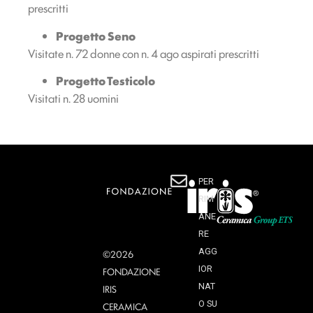
prescritti
Progetto Seno
Visitate n. 72 donne con n. 4 ago aspirati prescritti
Progetto Testicolo
Visitati n. 28 uomini
PER
RIM
ANE
RE
AGG
©2026
IOR
FONDAZIONE
NAT
IRIS
O SU
CERAMICA