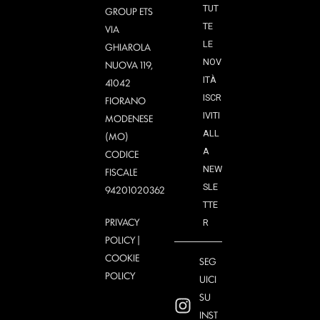
TUT
GROUP ETS
TE
VIA
LE
GHIAROLA
NOV
NUOVA 119,
ITÀ
41042
ISCR
FIORANO
IVITI
MODENESE
ALL
(MO)
A
CODICE
NEW
FISCALE
SLE
94201020362
TTE
PRIVACY
R
POLICY
|
COOKIE
SEG
POLICY
UICI
SU
INST