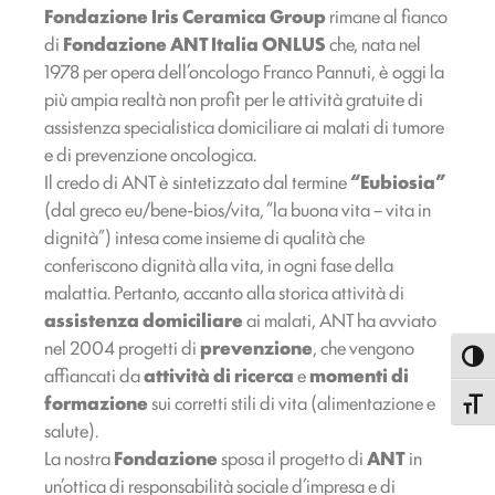
Fondazione Iris Ceramica Group
rimane al fianco
di
Fondazione ANT Italia ONLUS
che, nata nel
1978 per opera dell’oncologo Franco Pannuti, è oggi la
più ampia realtà non profit per le attività gratuite di
assistenza specialistica domiciliare ai malati di tumore
e di prevenzione oncologica.
Il credo di ANT è sintetizzato dal termine
“Eubiosia”
(dal greco eu/bene-bios/vita, “la buona vita – vita in
dignità”) intesa come insieme di qualità che
conferiscono dignità alla vita, in ogni fase della
malattia. Pertanto, accanto alla storica attività di
assistenza domiciliare
ai malati, ANT ha avviato
nel 2004 progetti di
prevenzione
, che vengono
Attiva
affiancati da
attività di
ricerca
e
momenti di
formazione
sui corretti stili di vita (alimentazione e
Attiva
salute).
La nostra
Fondazione
sposa il progetto di
ANT
in
un’ottica di responsabilità sociale d’impresa e di