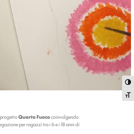
Attiva
Attiva
l progetto
Quarto Fuoco
coinvolgendo
gazione per ragazzi tra i 6 e i 18 anni di