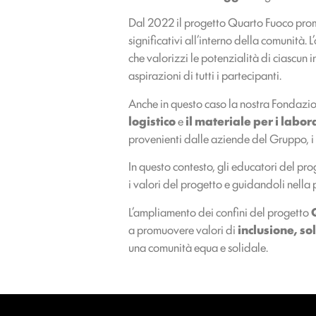
Dal 2022 il progetto Quarto Fuoco promu
significativi all’interno della comunità. L
che valorizzi le potenzialità di ciascun 
aspirazioni di tutti i partecipanti.
Anche in questo caso la nostra Fondazio
logistico
e
il materiale per i labo
provenienti dalle aziende del Gruppo, i
In questo contesto, gli educatori del p
i valori del progetto e guidandoli nell
L’ampliamento dei confini del progetto
a promuovere valori di
inclusione, so
una comunità equa e solidale.