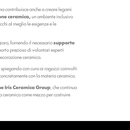
ma contribuisce anche a creare legami
one ceramica,
un ambiente inclusivo
cchi al meglio le esigenze e le
iaro, fornendo il necessario
supporto
apporto prezioso di volontari esperti
 decorazione ceramica.
 spiegando con cura ai ragazzi coinvolti
 concretamente con la materia ceramica.
e Iris Ceramica Group
, che continua
la ceramica come mezzo per costruire