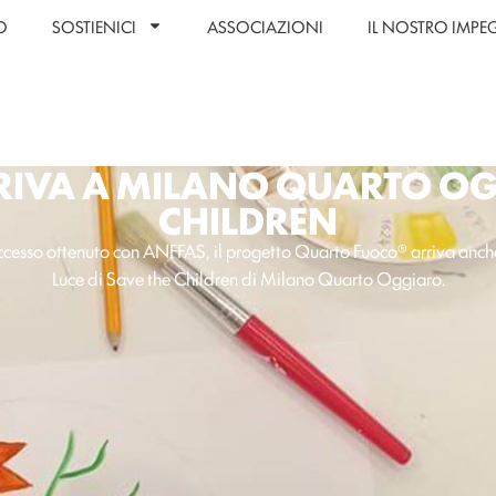
O
SOSTIENICI
ASSOCIAZIONI
IL NOSTRO IMP
IVA A MILANO QUARTO OG
CHILDREN
ccesso ottenuto con ANFFAS, il progetto Quarto Fuoco® arriva anch
Luce di Save the Children di Milano Quarto Oggiaro.