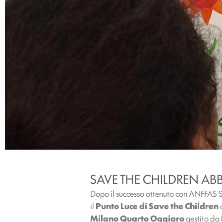
SAVE THE CHILDREN A
Dopo il successo ottenuto con ANFFAS 
il
Punto Luce di Save the Children
Milano Quarto Oggiaro
gestito da