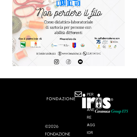
PER
RIM
ANE
RE
AGG
©2026
IOR
FONDAZIONE