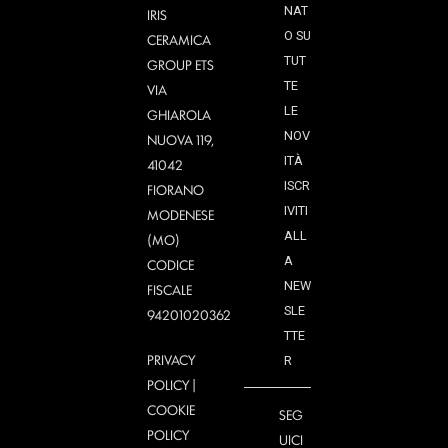
NAT
IRIS
O SU
CERAMICA
TUT
GROUP ETS
TE
VIA
LE
GHIAROLA
NOV
NUOVA 119,
ITÀ
41042
ISCR
FIORANO
IVITI
MODENESE
ALL
(MO)
A
CODICE
NEW
FISCALE
SLE
94201020362
TTE
PRIVACY
R
POLICY
|
COOKIE
SEG
POLICY
UICI