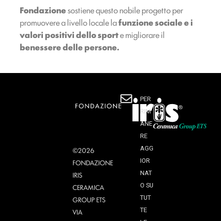
Fondazione
sostiene questo nobile progetto per
promuovere a livello locale la
funzione sociale e i
valori positivi dello sport
e migliorare il
benessere delle persone.
PER
RIM
ANE
RE
AGG
©2026
IOR
FONDAZIONE
NAT
IRIS
O SU
CERAMICA
TUT
GROUP ETS
TE
VIA