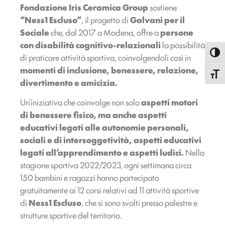
Fondazione Iris Ceramica Group
sostiene
“Ness1 Escluso”
, il progetto di
Galvani per il
Sociale
che, dal 2017 a Modena, offre a
persone
con disabilità cognitivo-relazionali
la possibilità
Attiva
di praticare attività sportiva, coinvolgendoli così in
momenti di inclusione, benessere, relazione,
Attiva
divertimento e amicizia.
Un’iniziativa che coinvolge non solo
aspetti motori
di
benessere fisico, ma anche aspetti
educativi legati alle autonomie personali,
sociali e di intersoggetività, aspetti educativi
legati all’apprendimento e aspetti ludici.
Nella
stagione sportiva 2022/2023, ogni settimana circa
150 bambini e ragazzi hanno partecipato
gratuitamente ai 12 corsi relativi ad 11 attività sportive
di
Ness1 Escluso
, che si sono svolti presso palestre e
strutture sportive del territorio.