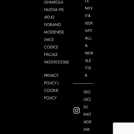
LE
GHIAROLA
NOV
NUOVA 119,
ITÀ
41042
ISCR
FIORANO
IVITI
MODENESE
ALL
(MO)
A
CODICE
NEW
FISCALE
SLE
94201020362
TTE
PRIVACY
R
POLICY
|
COOKIE
SEG
POLICY
UICI
SU
INST
AGR
AM