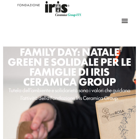
FAMILY DAY: NATALE
GREEN E SOLIDALE PER LE
FAMIGLIE DI IRIS
CERAMICA GROUP
Tutela dell’ambiente e solidarietà sono i valori che guidano
l’attività della Fondazione Iris Ceramica Group.