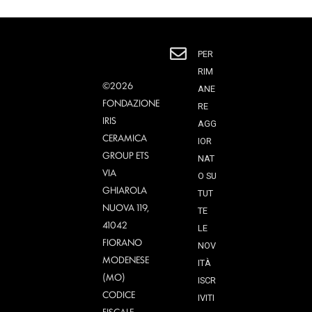
PER
RIM
©2026
ANE
FONDAZIONE
RE
IRIS
AGG
CERAMICA
IOR
GROUP ETS
NAT
VIA
O SU
GHIAROLA
TUT
NUOVA 119,
TE
41042
LE
FIORANO
NOV
MODENESE
ITÀ
(MO)
ISCR
CODICE
IVITI
FISCALE