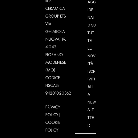
IRIS
AGG
CERAMICA
IOR
GROUP ETS
NAT
VIA
O SU
GHIAROLA
TUT
NUOVA 119,
TE
41042
LE
FIORANO
NOV
MODENESE
ITÀ
(MO)
ISCR
CODICE
IVITI
FISCALE
ALL
94201020362
A
NEW
PRIVACY
SLE
POLICY
|
TTE
COOKIE
R
POLICY