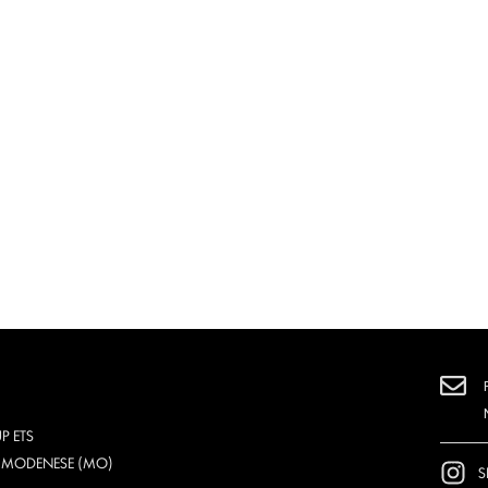
P ETS
O MODENESE (MO)
S