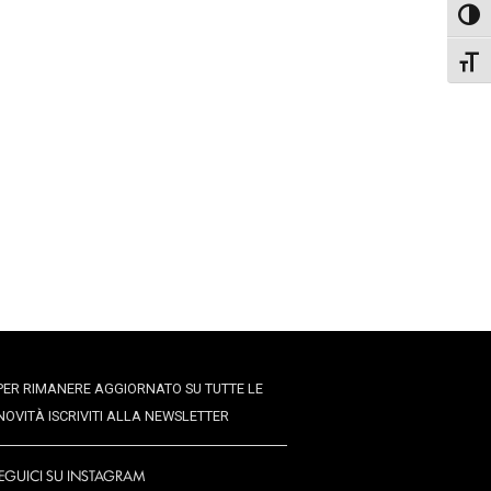
Attiva
Attiva
PER RIMANERE AGGIORNATO SU TUTTE LE
NOVITÀ ISCRIVITI ALLA NEWSLETTER
EGUICI SU INSTAGRAM