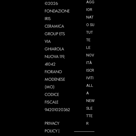
AGG
©2026
IOR
FONDAZIONE
NAT
IRIS
O SU
CERAMICA
TUT
GROUP ETS
TE
VIA
LE
GHIAROLA
NOV
NUOVA 119,
ITÀ
41042
ISCR
FIORANO
IVITI
MODENESE
ALL
(MO)
A
CODICE
NEW
FISCALE
SLE
94201020362
TTE
PRIVACY
R
POLICY
|