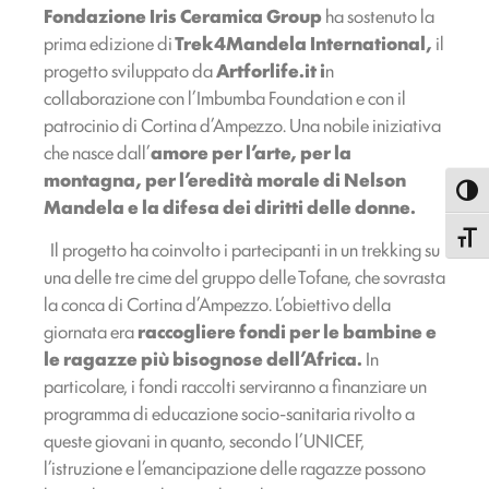
Fondazione Iris Ceramica Group
ha sostenuto la
prima edizione di
Trek4Mandela International,
il
progetto sviluppato da
Artforlife.it i
n
collaborazione con l’Imbumba Foundation e con il
patrocinio di Cortina d’Ampezzo. Una nobile iniziativa
che nasce dall’
amore per l’arte, per la
montagna, per l’eredità morale di Nelson
Attiva
Mandela e la difesa dei diritti delle donne.
Attiva
Il progetto ha coinvolto i partecipanti in un trekking su
una delle tre cime del gruppo delle Tofane, che sovrasta
la conca di Cortina d’Ampezzo. L’obiettivo della
giornata era
raccogliere fondi per le bambine e
le ragazze più bisognose dell’Africa.
In
particolare, i fondi raccolti serviranno a finanziare un
programma di educazione socio-sanitaria rivolto a
queste giovani in quanto, secondo l’UNICEF,
l’istruzione e l’emancipazione delle ragazze possono