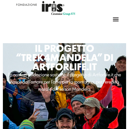
IL PROGETTO
“TREK4MANDELA” DI
ARTFORLIFE.IT
La nostra Fondazione sostiene il progetto di Artforlife.it che
nasce dall’amore per l’arte, per la montagna, per l’eredità
morale di Nelson Mandela.