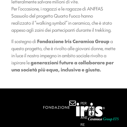
letteralmente salvare milioni di vite.
Per l’occasione, i ragazzi e le ragazze di ANFFAS
Sassuolo del progetto Quarto Fuoco hanno
realizzato il “walking symbol” in ceramica, che è stato
appeso agli zaini dei partecipanti durante il trekking.
Il sostegno di
Fondazione Iris Ceramica Group
a
questo progetto, che è rivolto alle giovani donne, mette
in luce il nostro impegno in ambito sociale rivolto a
ispirare le
generazioni future a collaborare per
una società più equa, inclusiva e giusta.
PER
RIM
ANE
RE