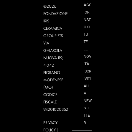
AGG
©2026
IOR
FONDAZIONE
NAT
IRIS
O SU
CERAMICA
TUT
GROUP ETS
TE
VIA
LE
GHIAROLA
NOV
NUOVA 119,
ITÀ
41042
ISCR
FIORANO
IVITI
MODENESE
ALL
(MO)
A
CODICE
NEW
FISCALE
SLE
94201020362
TTE
PRIVACY
R
POLICY
|