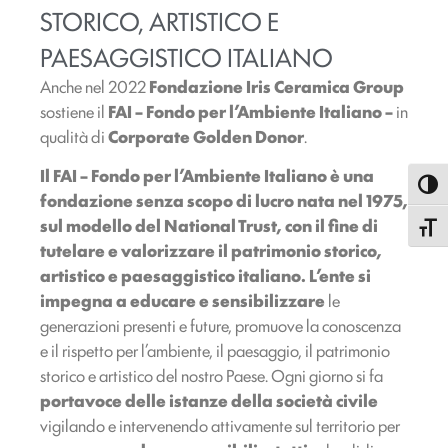
STORICO, ARTISTICO E
PAESAGGISTICO ITALIANO
Anche nel 2022
Fondazione Iris Ceramica Group
sostiene il
FAI – Fondo per l’Ambiente Italiano –
in
qualità di
Corporate Golden Donor
.
Il FAI – Fondo per l’Ambiente Italiano è una
Attiva
fondazione senza scopo di lucro nata nel 1975,
sul modello del National Trust, con il fine di
Attiva
tutelare e valorizzare il patrimonio storico,
artistico e paesaggistico italiano.
L’ente si
impegna a educare e sensibilizzare
le
generazioni presenti e future, promuove la conoscenza
e il rispetto per l’ambiente, il paesaggio, il patrimonio
storico e artistico del nostro Paese. Ogni giorno si fa
portavoce delle istanze della società civile
vigilando e intervenendo attivamente sul territorio per