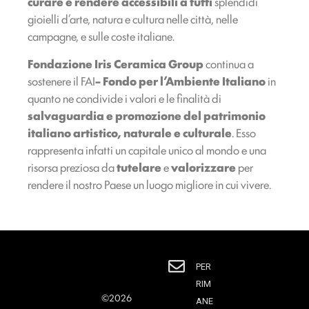
curare e rendere accessibili a tutti
splendidi
gioielli d’arte, natura e cultura nelle città, nelle
campagne, e sulle coste italiane.
Fondazione Iris Ceramica Group
continua a
sostenere il FAI
– Fondo per l’Ambiente Italiano
in
quanto ne condivide i valori e le finalità di
salvaguardia e promozione del patrimonio
italiano artistico, naturale e culturale
. Esso
rappresenta infatti un capitale unico al mondo e una
risorsa preziosa da
tutelare
e
valorizzare
per
rendere il nostro Paese un luogo migliore in cui vivere.
PER
RIM
©2026
ANE