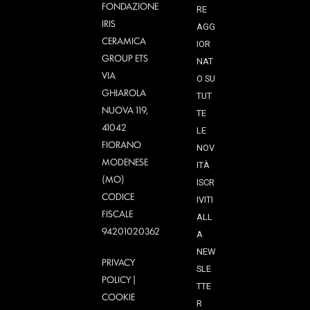
FONDAZIONE
RE
IRIS
AGG
CERAMICA
IOR
GROUP ETS
NAT
VIA
O SU
GHIAROLA
TUT
NUOVA 119,
TE
41042
LE
FIORANO
NOV
MODENESE
ITÀ
(MO)
ISCR
CODICE
IVITI
FISCALE
ALL
94201020362
A
NEW
PRIVACY
SLE
POLICY
|
TTE
COOKIE
R