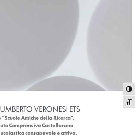
Attiva
Attiva
 UMBERTO VERONESI ETS
o
“Scuole Amiche della Ricerca”,
ituto Comprensivo Castellarano
scolastica consapevole e attiva,