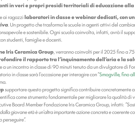
nti in veri e propri presidi territoriali di educazione alla
e ai ragazzi
laboratori in classe e webinar dedicati, con un
tiva
. Un progetto che trasforma le scuole in agenti attivi del camb
 consapevole e sostenibile. Ogni scuola coinvolta, infatti, avrà il s
con studenti, famiglie e docenti.
e Iris Ceramica Group
, verranno coinvolti per il 2025 fino a 7
ofondire il rapporto tra l’inquinamento dell’aria e la sal
 a un incontro in classe di 90 minuti tenuto da un divulgatore di F
torio in classe sarà l’occasione per interagire con “
Smogville, fino al
ema.
up
supportare questo progetto significa contribuire concretamente al
entifica come strumento fondamentale per migliorare la qualità di v
utive Board Member Fondazione Iris Ceramica Group, infatti:
“Sos
dalla giovane età è un’altra importante azione concreta e coerente con
o perseguire”.