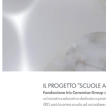
IL PROGETTO “SCUOLE 
Fondazione Iris Ceramica Group
è
un’iniziativa educativa dedicata a promuov
(RE) sarà la prima scuola ad accogliere 