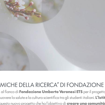
AMICHE DELLA RICERCA” DI FONDAZIONE
 al fianco di
Fondazione Umberto Veronesi ETS
per il progett
ere la salute e la cultura scientifica tra gli studenti italiani.
L’Ist
questo nuovo progetto che ha l’obiettivo di
creare una comunità 