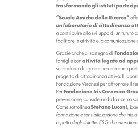
trasformando gli istituti partecipa
“Scuole Amiche della Ricerca”
offr
un laboratorio di cittadinanza at
a contribuire allo sviluppo di un futuro
facilitare le attività e la comunicazione 
Grazie anche al sostegno di
Fondazion
famiglie con
attività legate ad
appr
secondaria di I grado prenderanno parte
progetto di cittadinanza attiva. Il labora
Fondazione Veronesi per affrontare il t
Per
Fondazione Iris Ceramica Gro
prevenzione, considerando la ricerca sci
Come sottolinea
Stefano Luconi,
Exec
formazione e sensibilizzazione che inizia 
rispetto degli obiettivi ESG che intendiam