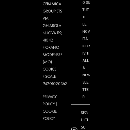
O SU
CERAMICA
TUT
GROUP ETS
TE
VIA
LE
GHIAROLA
NOV
NUOVA 119,
ITÀ
41042
ISCR
FIORANO
IVITI
MODENESE
ALL
(MO)
A
CODICE
NEW
FISCALE
SLE
94201020362
TTE
PRIVACY
R
POLICY
|
COOKIE
SEG
POLICY
UICI
SU