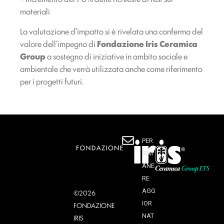
materiali
La valutazione d’impatto si è rivelata una conferma del
valore dell’impegno di
Fondazione Iris Ceramica
Group
a sostegno di iniziative in ambito sociale e
ambientale che verrà utilizzata anche come riferimento
per i progetti futuri.
PER
RIM
ANE
RE
AGG
©2026
IOR
FONDAZIONE
NAT
IRIS