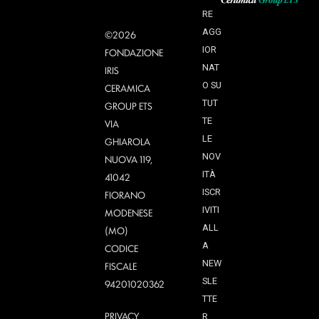
RE
AGG
©2026
IOR
FONDAZIONE
NAT
IRIS
O SU
CERAMICA
TUT
GROUP ETS
TE
VIA
LE
GHIAROLA
NOV
NUOVA 119,
ITÀ
41042
ISCR
FIORANO
IVITI
MODENESE
ALL
(MO)
A
CODICE
NEW
FISCALE
SLE
94201020362
TTE
PRIVACY
R