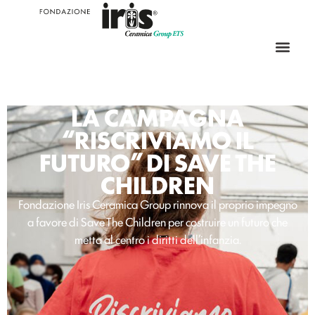
LA CAMPAGNA
“RISCRIVIAMO IL
FUTURO” DI SAVE THE
CHILDREN
Fondazione Iris Ceramica Group rinnova il proprio impegno
a favore di Save The Children per costruire un futuro che
metta al centro i diritti dell’infanzia.