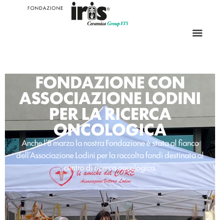
FONDAZIONE CON
ASSOCIAZIONE LODINI
PER LA RICERCA
ONCOLOGICA
Anche l’8 marzo la nostra Fondazione è stata al fianco
dell’Associazione Lodini per la raccolta fondi destinata al
centro di ricerca oncologica.