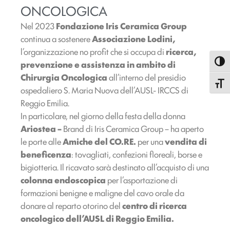
ONCOLOGICA
Nel 2023
Fondazione Iris Ceramica Group
continua a sostenere
Associazione Lodini,
l’organizzazione no profit che si occupa di
ricerca,
Attiva
prevenzione e assistenza in ambito di
Chirurgia Oncologica
all’interno del presidio
Attiva
ospedaliero S. Maria Nuova dell’AUSL- IRCCS di
Reggio Emilia.
In particolare, nel giorno della festa della donna
Ariostea –
Brand di Iris Ceramica Group – ha aperto
le porte alle
Amiche del CO.RE.
per una
vendita di
beneficenza
: tovagliati, confezioni floreali, borse e
bigiotteria. Il ricavato sarà destinato all’acquisto di una
colonna endoscopica
per l’asportazione di
formazioni benigne e maligne del cavo orale da
donare al reparto otorino del
centro di ricerca
oncologico dell’AUSL di Reggio Emilia.