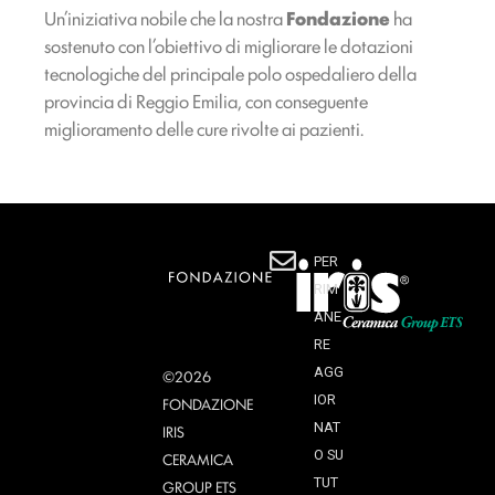
Un’iniziativa nobile che la nostra
Fondazione
ha
sostenuto con l’obiettivo di migliorare le dotazioni
tecnologiche del principale polo ospedaliero della
provincia di Reggio Emilia, con conseguente
miglioramento delle cure rivolte ai pazienti.
PER
RIM
ANE
RE
AGG
©2026
IOR
FONDAZIONE
NAT
IRIS
O SU
CERAMICA
TUT
GROUP ETS