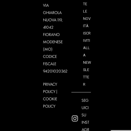
TE
VIA
LE
GHIAROLA
NOV
NUOVA 119,
ITÀ
41042
ISCR
FIORANO
IVITI
MODENESE
ALL
(MO)
A
CODICE
NEW
FISCALE
SLE
94201020362
TTE
PRIVACY
R
POLICY
|
COOKIE
SEG
POLICY
UICI
SU
INST
AGR