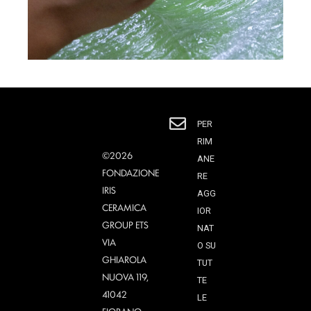
PER
RIM
©2026
ANE
FONDAZIONE
RE
IRIS
AGG
CERAMICA
IOR
GROUP ETS
NAT
VIA
O SU
GHIAROLA
TUT
NUOVA 119,
TE
41042
LE