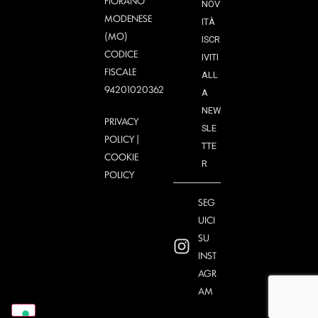
FIORANO
NOV
MODENESE
ITÀ
(MO)
ISCR
CODICE
IVITI
FISCALE
ALL
94201020362
A
NEW
PRIVACY
SLE
POLICY
|
TTE
COOKIE
R
POLICY
SEG
UICI
SU
INST
AGR
AM