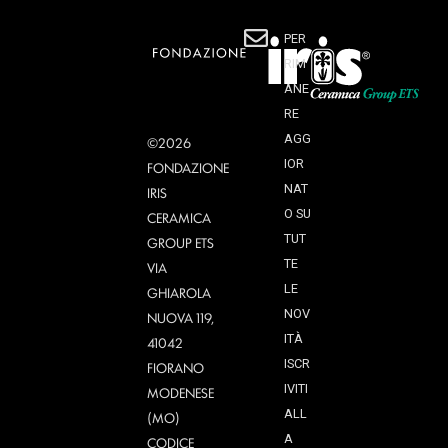
PER
RIM
ANE
RE
AGG
©2026
IOR
FONDAZIONE
NAT
IRIS
O SU
CERAMICA
TUT
GROUP ETS
TE
VIA
LE
GHIAROLA
NOV
NUOVA 119,
ITÀ
41042
ISCR
FIORANO
IVITI
MODENESE
ALL
(MO)
A
CODICE