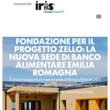
FONDAZIONE PER IL
PROGETTO ZELLO: LA
NUOVA SEDE DI BANCO
ALIMENTARE EMILIA
ROMAGNA
È stata inaugurata la nuova sede di Banco Alimentare a
Imola, realizzata nell’ambito del Progetto Zello anche grazie
al sostegno di Fondazione Iris Ceramica Group.