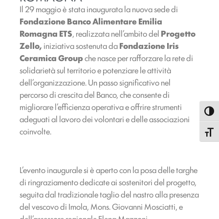
Il 29 maggio è stata inaugurata la nuova sede di
Fondazione
Banco Alimentare Emilia
Romagna ETS
, realizzata nell’ambito del
Progetto
Zello,
iniziativa sostenuta da
Fondazione Iris
Ceramica Group
che nasce per rafforzare la rete di
solidarietà sul territorio e potenziare le attività
dell’organizzazione. Un passo significativo nel
percorso di crescita del Banco, che consente di
migliorare l’efficienza operativa e offrire strumenti
Attiva
adeguati al lavoro dei volontari e delle associazioni
coinvolte.
Attiva
L’evento inaugurale si è aperto con la posa delle targhe
di ringraziamento dedicate ai sostenitori del progetto,
seguita dal tradizionale taglio del nastro alla presenza
del vescovo di Imola, Mons. Giovanni Mosciatti, e
dell’assessore regionale Elena Mazzoni.