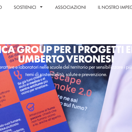
O
SOSTIENICI
ASSOCIAZIONI
IL NOSTRO IMP
CA GROUP PER I PROGETTI 
UMBERTO VERONESI
erattive e laboratori nelle scuole del territorio per sensibilizzare i pi
temi di sostenibilità, salute e prevenzione.