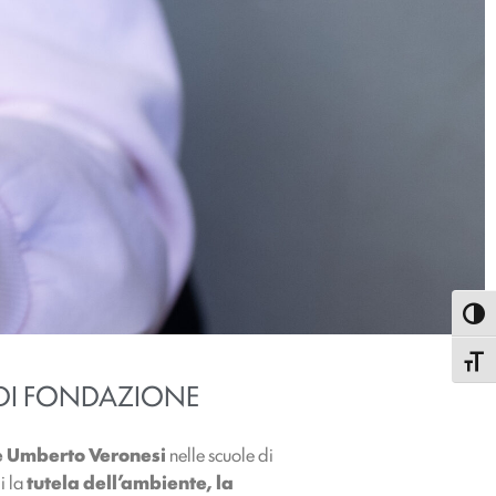
Attiva
Attiva
 DI FONDAZIONE
 Umberto Veronesi
nelle scuole di
i la
tutela dell’ambiente, la