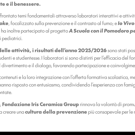
te e il benessere.
ffrontato temi fondamentali attraverso laboratori interattivi e attivi
oke
, focalizzato sulla prevenzione e il contrasto al fumo; e
Io Viv
 ha inoltre partecipato al progetto
A Scuola con il Pomodoro pe
i pediatrici.
elle attività, i
risultati dell’anno 2025/2026
sono stati pos
udenti e studentesse. I laboratori si sono distinti per l’efficacia del
 il divertimento e il dialogo, favorendo partecipazione e coinvolgime
i contenuti e la loro integrazione con l’offerta formativa scolastica, 
 hanno risposto con entusiasmo, condividendo l’esperienza con famig
ntate.
o,
Fondazione Iris Ceramica Group
rinnova la volontà di promu
 a creare una
cultura della prevenzione
più consapevole per le 