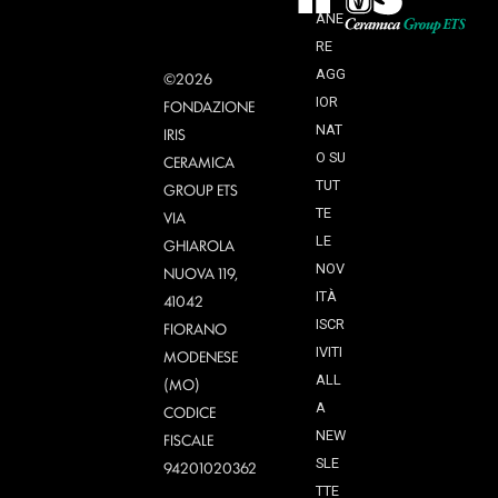
ANE
RE
AGG
©2026
IOR
FONDAZIONE
NAT
IRIS
O SU
CERAMICA
TUT
GROUP ETS
TE
VIA
LE
GHIAROLA
NOV
NUOVA 119,
ITÀ
41042
ISCR
FIORANO
IVITI
MODENESE
ALL
(MO)
A
CODICE
NEW
FISCALE
SLE
94201020362
TTE