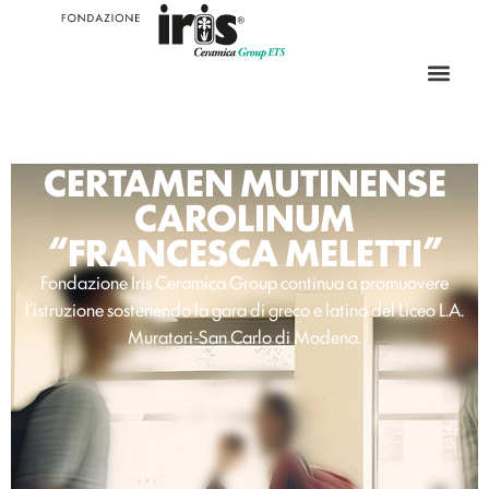
CERTAMEN MUTINENSE
CAROLINUM
“FRANCESCA MELETTI”
Fondazione Iris Ceramica Group continua a promuovere
l’istruzione sostenendo la gara di greco e latino del Liceo L.A.
Muratori-San Carlo di Modena.