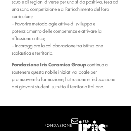
scuole di regioni diverse per una sfida positiva, tesa ad
una sana competizione e all’arricchimento del loro
curriculum;
– Favorire metodologie attive di sviluppo e
potenziamento delle competenze e attivare la
riflessione critica;
– Incoraggiare la collaborazione tra istituzione
scolastica e territorio.
Fondazione Iris Ceramica Group
continua a
sostenere questa nobile iniziativa locale per
promuovere la formazione, l’istruzione e l’educazione
dei giovani studenti su tutto il territorio Italiano.
PER
RIM