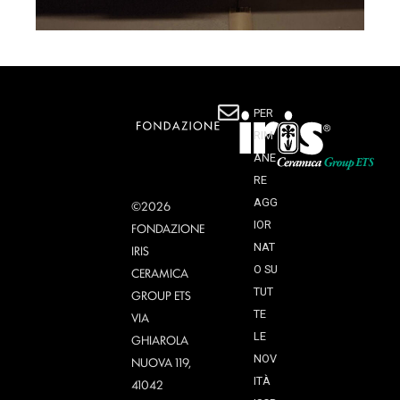
PER
RIM
ANE
RE
AGG
©2026
IOR
FONDAZIONE
NAT
IRIS
O SU
CERAMICA
TUT
GROUP ETS
TE
VIA
LE
GHIAROLA
NOV
NUOVA 119,
ITÀ
41042