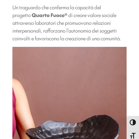
Un traguardo che conferma la capacità del
progetto
Quarto Fuoco®
di creare valore sociale
attraverso laboratori che promuovono relazioni
interpersonali, rafforzano l’autonomia dei soggetti
coinvolti e favoriscono la creazione di una comunità.
Attiva
Attiva