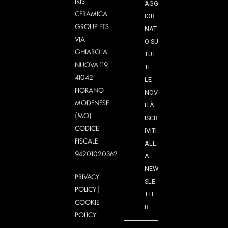
IRIS
AGG
CERAMICA
IOR
GROUP ETS
NAT
VIA
O SU
GHIAROLA
TUT
NUOVA 119,
TE
41042
LE
FIORANO
NOV
MODENESE
ITÀ
(MO)
ISCR
CODICE
IVITI
FISCALE
ALL
94201020362
A
NEW
PRIVACY
SLE
POLICY
|
TTE
COOKIE
R
POLICY